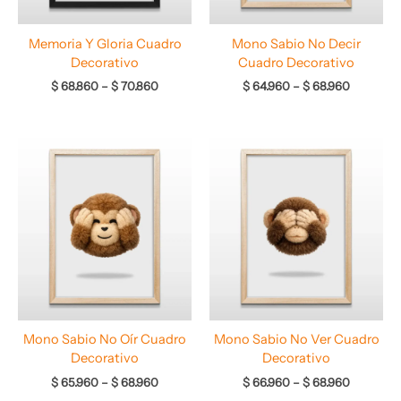
Memoria Y Gloria Cuadro
Mono Sabio No Decir
Decorativo
Cuadro Decorativo
$
68.860
–
$
70.860
$
64.960
–
$
68.960
Rango
Rango
de
de
precios:
precios:
desde
desde
$ 65.960
$ 66.960
hasta
hasta
$ 68.960
$ 68.960
Mono Sabio No Oír Cuadro
Mono Sabio No Ver Cuadro
Decorativo
Decorativo
$
65.960
–
$
68.960
$
66.960
–
$
68.960