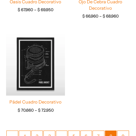
Oasis Cuadro Decorativo
Ojo De Cebra Cuadro
Decorativo
$
67.960
–
$
69.950
$
66.960
–
$
68.960
Rango
de
precios:
desde
$ 70.660
hasta
$ 72.950
Pádel Cuadro Decorativo
$
70.660
–
$
72.950