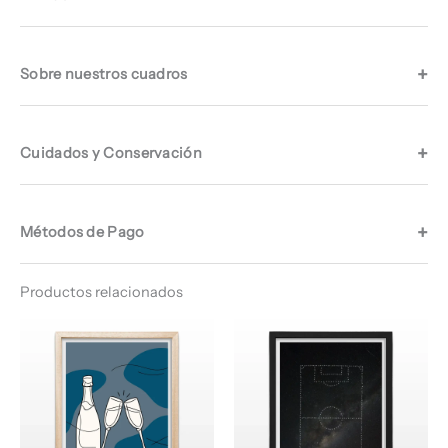
Sobre nuestros cuadros
Cuidados y Conservación
Métodos de Pago
Productos relacionados
Rango
Rango
de
de
precios:
precios:
desde
desde
$ 67.960
$ 66.960
hasta
hasta
$ 69.960
$ 68.960