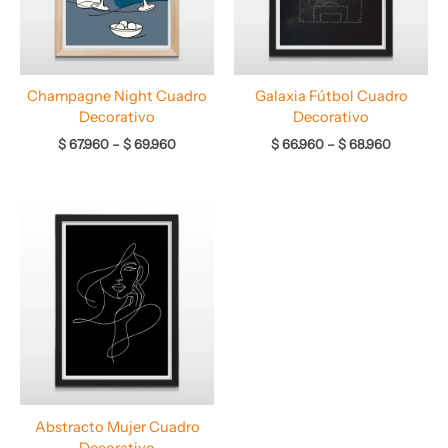
Champagne Night Cuadro
Galaxia Fútbol Cuadro
Decorativo
Decorativo
$
67.960
–
$
69.960
$
66.960
–
$
68.960
Rango
de
precios:
desde
$ 66.960
hasta
$ 68.960
Abstracto Mujer Cuadro
Decorativo