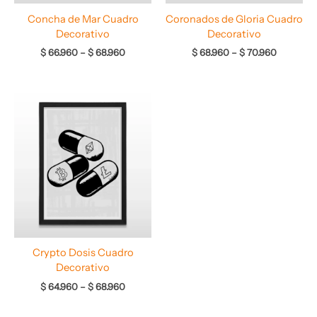
Concha de Mar Cuadro
Coronados de Gloria Cuadro
Decorativo
Decorativo
$
66.960
–
$
68.960
$
68.960
–
$
70.960
Rango
de
precios:
desde
$ 64.960
hasta
$ 68.960
Crypto Dosis Cuadro
Decorativo
$
64.960
–
$
68.960