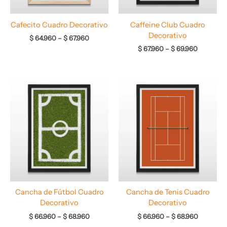
Cafecito Cuadro Decorativo
Caffeine Club Cuadro
Decorativo
$
64.960
–
$
67.960
$
67.960
–
$
69.960
Rango
Rango
de
de
precios:
precios:
desde
desde
$ 66.960
$ 66.960
hasta
hasta
$ 68.960
$ 68.960
Cancha de Fútbol Cuadro
Cancha de Tenis Cuadro
Decorativo
Decorativo
$
66.960
–
$
68.960
$
66.960
–
$
68.960