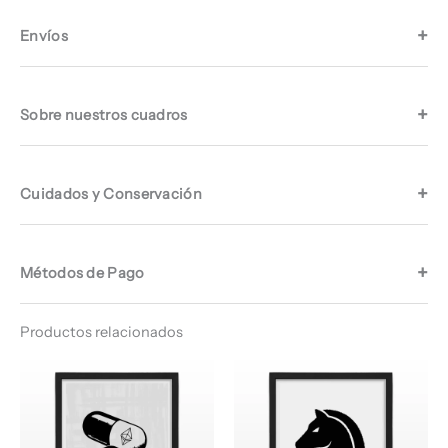
Envíos
Sobre nuestros cuadros
Cuidados y Conservación
Métodos de Pago
Productos relacionados
Rango
Rango
de
de
precios:
precios:
desde
desde
$ 64.960
$ 64.960
hasta
hasta