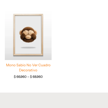
Rango
de
precios:
desde
$ 66.960
hasta
$ 68.960
Mono Sabio No Ver Cuadro
Decorativo
$
66.960
–
$
68.960