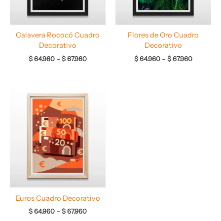
Calavera Rococó Cuadro
Flores de Oro Cuadro
Decorativo
Decorativo
$
64.960
–
$
67.960
$
64.960
–
$
67.960
Rango
de
precios:
desde
$ 64.960
hasta
$ 67.960
Euros Cuadro Decorativo
$
64.960
–
$
67.960