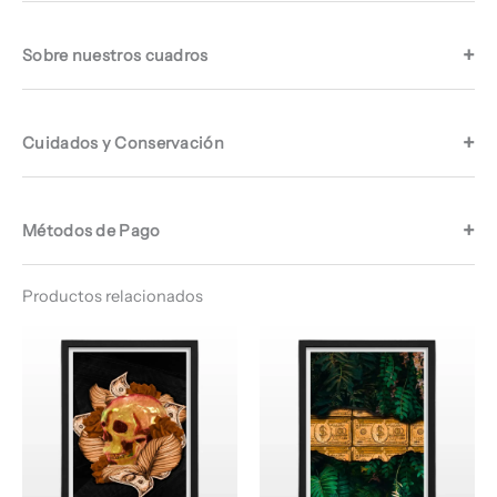
Sobre nuestros cuadros
Cuidados y Conservación
Métodos de Pago
Productos relacionados
Rango
Rango
de
de
precios:
precios:
desde
desde
$ 64.960
$ 64.960
hasta
hasta
$ 67.960
$ 67.960