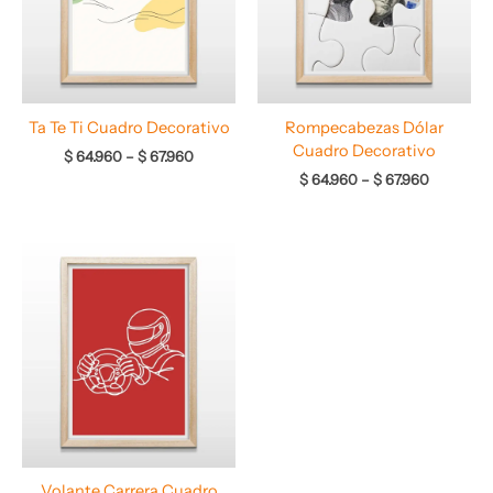
Ta Te Ti Cuadro Decorativo
Rompecabezas Dólar
Cuadro Decorativo
$
64.960
–
$
67.960
$
64.960
–
$
67.960
Rango
de
precios:
desde
$ 66.960
hasta
$ 68.960
Volante Carrera Cuadro