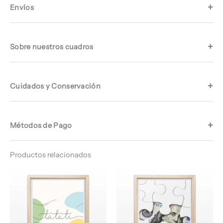
Envíos
Sobre nuestros cuadros
Cuidados y Conservación
Métodos de Pago
Productos relacionados
Rango
Rango
de
de
precios:
precios:
desde
desde
$ 64.960
$ 64.960
hasta
hasta
$ 67.960
$ 67.960