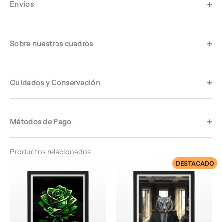
Envíos
Sobre nuestros cuadros
Cuidados y Conservación
Métodos de Pago
Productos relacionados
DESTACADO
Rango
Rango
de
de
precios:
precios:
desde
desde
$ 66.960
$ 72.960
hasta
hasta
$ 67.960
$ 74.960