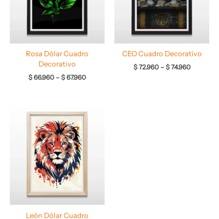
Rosa Dólar Cuadro
CEO Cuadro Decorativo
Decorativo
$
72.960
–
$
74.960
$
66.960
–
$
67.960
Rango
de
precios:
desde
$ 66.960
hasta
$ 68.960
León Dólar Cuadro