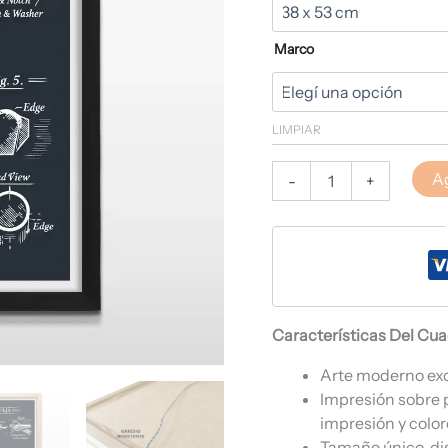
Marco
LIMPIAR
Ag
-
+
Características Del Cu
Arte moderno ex
Impresión sobre 
impresión y color
Tamaño único, di