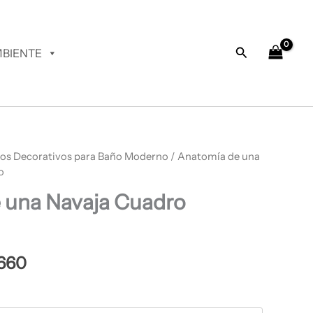
desde
$ 68.660
hasta
Buscar
BIENTE
$ 70.660
os Decorativos para Baño Moderno
Rango
/ Anatomía de una
o
de
 una Navaja Cuadro
precios:
desde
$ 68.660
660
hasta
$ 70.660