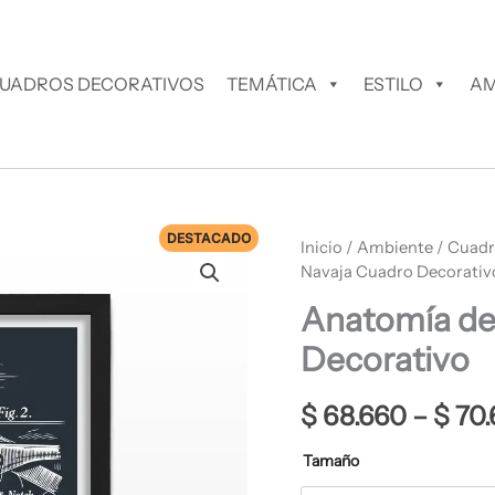
UADROS DECORATIVOS
TEMÁTICA
ESTILO
AM
DESTACADO
Anatomía
Inicio
/
Ambiente
/
Cuadr
de
Navaja Cuadro Decorativ
una
Anatomía de
Navaja
Cuadro
Decorativo
Decorativo
cantidad
$
68.660
–
$
70.
Tamaño