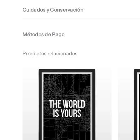
Cuidados y Conservación
Métodos de Pago
Productos relacionados
Rango
de
precios:
desde
$ 66.960
hasta
$ 68.960