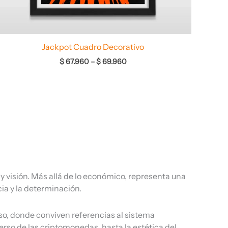
Jackpot Cuadro Decorativo
$
67.960
–
$
69.960
 y visión. Más allá de lo económico, representa una
cia y la determinación.
rso, donde conviven referencias al sistema
verso de las criptomonedas, hasta la estética del