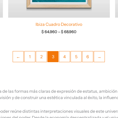
Ibiza Cuadro Decorativo
$
64.960
–
$
68.960
←
1
2
3
4
5
6
→
na de las formas más claras de expresión de estatus, ambición
ión y de construir una estética vinculada al éxito, la influen
oder reúne distintas interpretaciones visuales de este unive
taciones del poder. Desde la economía descentralizada y el uni