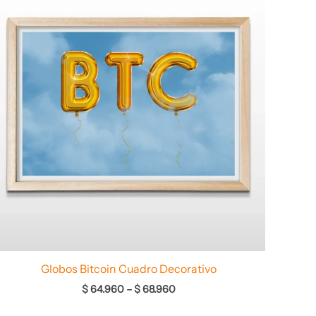
desde
$ 64.960
hasta
$ 68.960
Globos Bitcoin Cuadro Decorativo
$
64.960
–
$
68.960