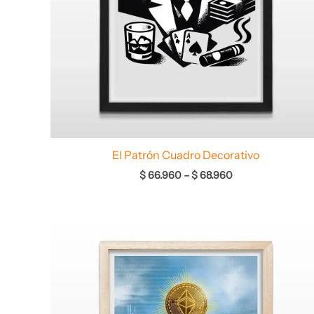
El Patrón Cuadro Decorativo
$
66.960
–
$
68.960
Rango
de
precios:
desde
$ 67.960
hasta
$ 69.960