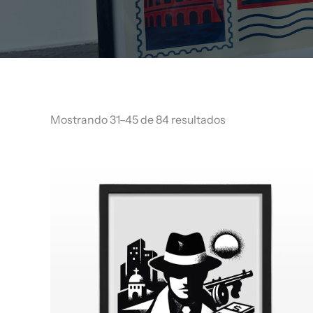
Mostrando 31–45 de 84 resultados
Rango
de
precios:
desde
$ 66.960
hasta
$ 68.960