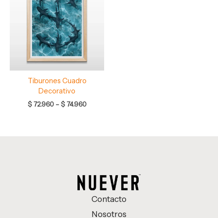
$ 72.960
hasta
$ 74.960
Tiburones Cuadro
Decorativo
$
72.960
–
$
74.960
Contacto
Nosotros