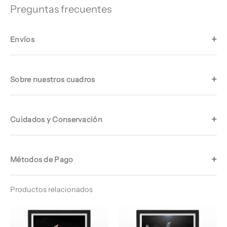
Preguntas frecuentes
Envíos
Sobre nuestros cuadros
Cuidados y Conservación
Métodos de Pago
Productos relacionados
Rango
Rango
de
de
precios:
precios: