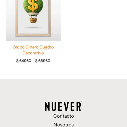
$ 64.960
hasta
$ 68.960
Globo Dinero Cuadro
Decorativo
$
64.960
–
$
68.960
Contacto
Nosotros