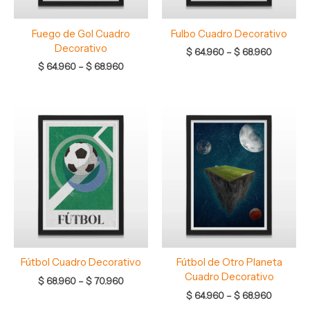
Fuego de Gol Cuadro
Fulbo Cuadro Decorativo
Decorativo
$
64.960
–
$
68.960
$
64.960
–
$
68.960
Rango
Rango
de
de
precios:
precios:
desde
desde
$ 68.960
$ 64.960
hasta
hasta
$ 70.960
$ 68.960
Fútbol Cuadro Decorativo
Fútbol de Otro Planeta
Cuadro Decorativo
$
68.960
–
$
70.960
$
64.960
–
$
68.960