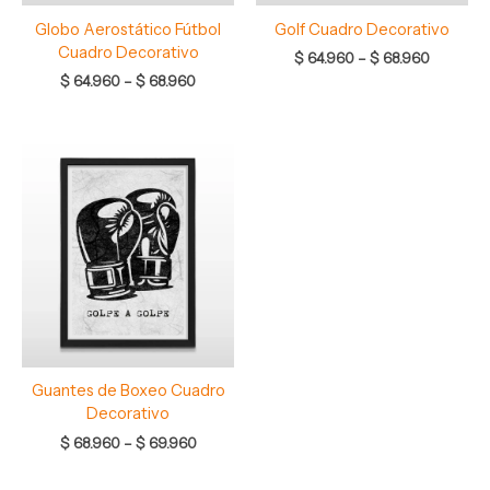
Globo Aerostático Fútbol
Golf Cuadro Decorativo
Cuadro Decorativo
$
64.960
–
$
68.960
$
64.960
–
$
68.960
Rango
de
precios:
desde
$ 68.960
hasta
$ 69.960
Guantes de Boxeo Cuadro
Decorativo
$
68.960
–
$
69.960