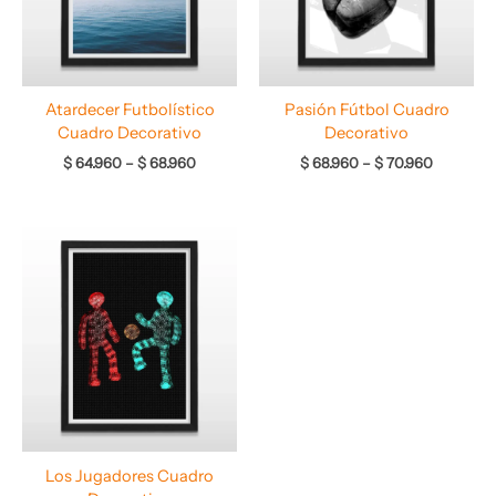
Atardecer Futbolístico
Pasión Fútbol Cuadro
Cuadro Decorativo
Decorativo
$
64.960
–
$
68.960
$
68.960
–
$
70.960
Rango
de
precios:
desde
$ 64.960
hasta
$ 68.960
Los Jugadores Cuadro