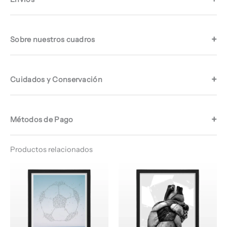
Sobre nuestros cuadros
Cuidados y Conservación
Métodos de Pago
Productos relacionados
Rango
Rango
de
de
precios:
precios:
desde
desde
$ 64.960
$ 68.960
hasta
hasta
$ 68.960
$ 70.960