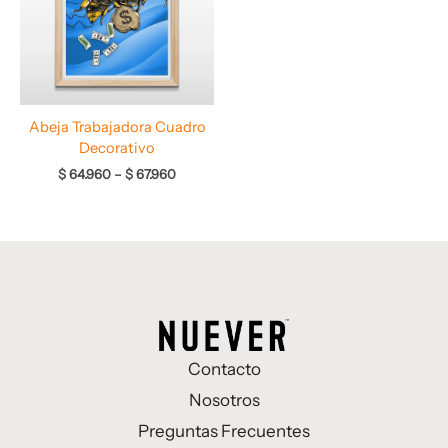
$ 67.960
Abeja Trabajadora Cuadro
Decorativo
$
64.960
–
$
67.960
Contacto
Nosotros
Preguntas Frecuentes