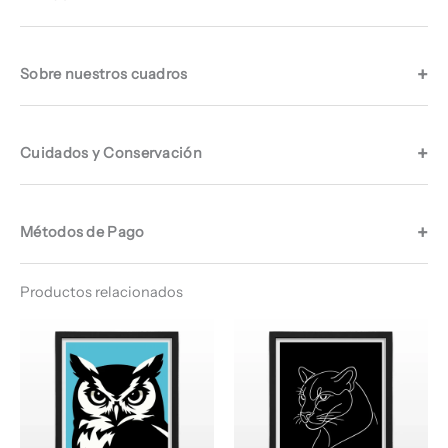
Sobre nuestros cuadros
Cuidados y Conservación
Métodos de Pago
Productos relacionados
Rango
Rango
de
de
precios:
precios:
desde
desde
$ 64.960
$ 66.960
hasta
hasta
$ 68.960
$ 68.960