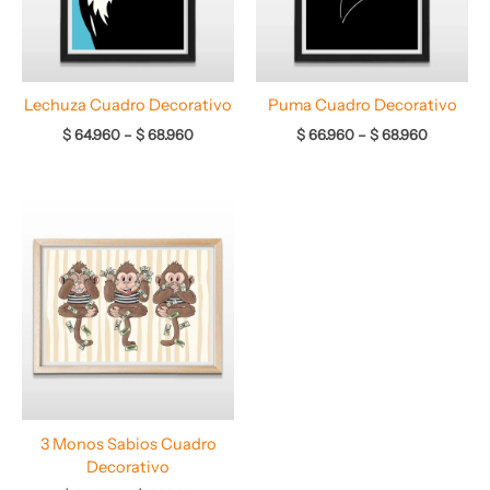
Lechuza Cuadro Decorativo
Puma Cuadro Decorativo
$
64.960
–
$
68.960
$
66.960
–
$
68.960
Rango
de
precios:
desde
$ 64.960
hasta
$ 68.960
3 Monos Sabios Cuadro
Decorativo