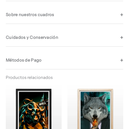
Sobre nuestros cuadros
Cuidados y Conservación
Métodos de Pago
Productos relacionados
Rango
Rango
de
de
precios:
precios:
desde
desde
$ 64.960
$ 64.960
hasta
hasta
$ 67.960
$ 68.960