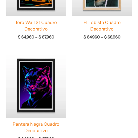
Toro Wall St Cuadro
El Lobista Cuadro
Decorativo
Decorativo
$
64.960
–
$
67.960
$
64.960
–
$
68.960
Rango
de
precios:
desde
$ 64.960
hasta
$ 67.960
Pantera Negra Cuadro
Decorativo