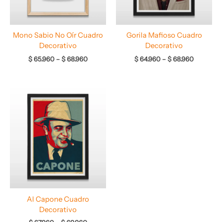
Mono Sabio No Oír Cuadro
Gorila Mafioso Cuadro
Decorativo
Decorativo
$
65.960
–
$
68.960
$
64.960
–
$
68.960
Rango
de
precios:
desde
$ 67.960
hasta
$ 69.960
Al Capone Cuadro
Decorativo