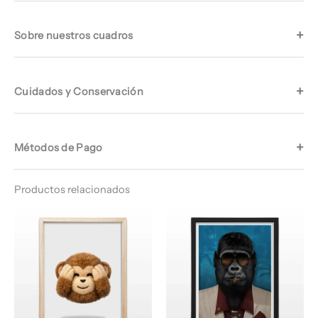
Sobre nuestros cuadros
Cuidados y Conservación
Métodos de Pago
Productos relacionados
Rango
Rango
de
de
precios:
precios:
desde
desde
$ 65.960
$ 64.960
hasta
hasta
$ 68.960
$ 68.960