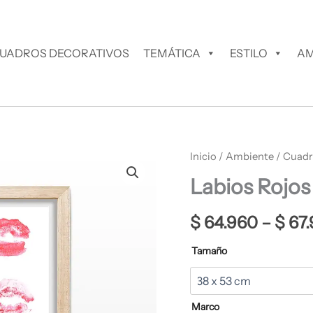
UADROS DECORATIVOS
TEMÁTICA
ESTILO
AM
Labios
Inicio
/
Ambiente
/
Cuadr
Rojos
Labios Rojos
Cuadro
Decorativo
cantidad
$
64.960
–
$
67.
Tamaño
Marco