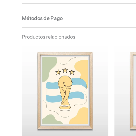
Métodos de Pago
Productos relacionados
Rango
de
precios:
desde
$ 66.960
hasta
$ 68.960