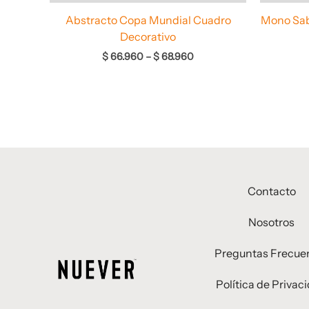
Abstracto Copa Mundial Cuadro
Mono Sab
Decorativo
$
66.960
–
$
68.960
Contacto
Nosotros
Preguntas Frecue
Política de Privac