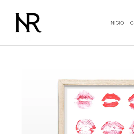
Ir
al
contenido
INICIO
C