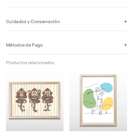
Cuidados y Conservación
Métodos de Pago
Productos relacionados
Rango
Rango
de
de
precios:
precios:
desde
desde
$ 64.960
$ 64.960
hasta
hasta
$ 68.960
$ 68.960