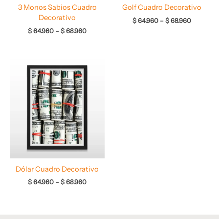
3 Monos Sabios Cuadro
Golf Cuadro Decorativo
Decorativo
$
64.960
–
$
68.960
$
64.960
–
$
68.960
Rango
de
precios:
desde
$ 64.960
hasta
$ 68.960
Dólar Cuadro Decorativo
$
64.960
–
$
68.960