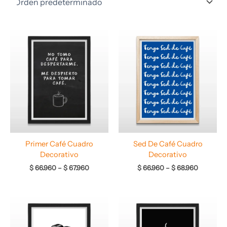
Rango
Rango
de
de
precios:
precios:
desde
desde
$ 66.960
$ 66.960
hasta
hasta
$ 67.960
$ 68.960
Primer Café Cuadro
Sed De Café Cuadro
Decorativo
Decorativo
$
66.960
–
$
67.960
$
66.960
–
$
68.960
Rango
Rango
de
de
precios:
precios:
desde
desde