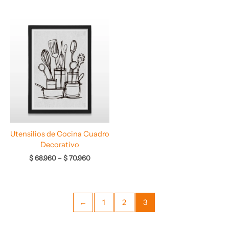
Rango
de
precios:
desde
$ 68.960
hasta
$ 70.960
Utensilios de Cocina Cuadro
Decorativo
$
68.960
–
$
70.960
←
1
2
3