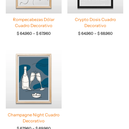
Rompecabezas Dólar
Crypto Dosis Cuadro
Cuadro Decorativo
Decorativo
$
64.960
–
$
67.960
$
64.960
–
$
68.960
Rango
de
precios:
desde
$ 67.960
hasta
$ 69.960
Champagne Night Cuadro
Decorativo
$
67.960
–
$
69.960