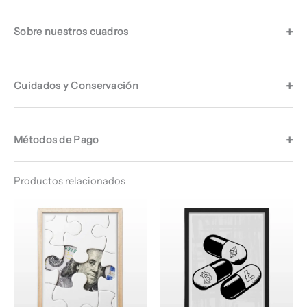
Sobre nuestros cuadros
Cuidados y Conservación
Métodos de Pago
Productos relacionados
Rango
Rango
de
de
precios:
precios:
desde
desde
$ 64.960
$ 64.960
hasta
hasta
$ 67.960
$ 68.960