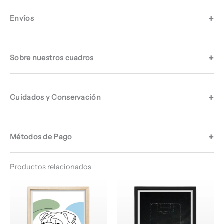
Envíos
Sobre nuestros cuadros
Cuidados y Conservación
Métodos de Pago
Productos relacionados
Rango
Rango
de
de
precios:
precios:
desde
desde
$ 64.960
$ 66.960
hasta
hasta