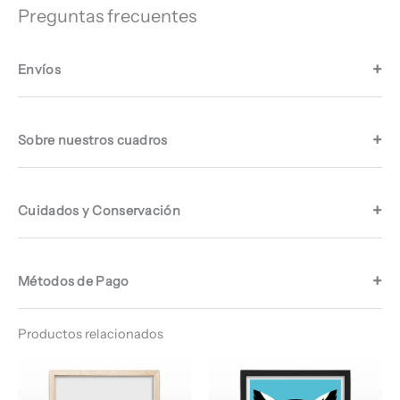
Preguntas frecuentes
Envíos
Sobre nuestros cuadros
Cuidados y Conservación
Métodos de Pago
Productos relacionados
Rango
Rango
de
de
precios:
precios: