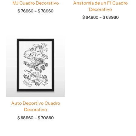
MJ Cuadro Decorativo
Anatomía de un F1 Cuadro
Decorativo
$
76.960
–
$
78.960
$
64.960
–
$
68.960
Rango
de
precios:
desde
$ 68.960
hasta
$ 70.860
Auto Deportivo Cuadro
Decorativo
$
68.960
–
$
70.860