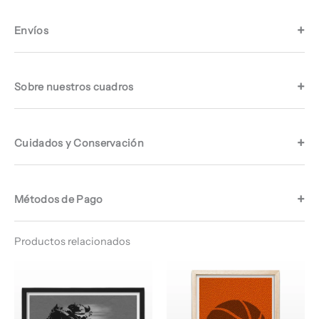
Envíos
Sobre nuestros cuadros
Cuidados y Conservación
Métodos de Pago
Productos relacionados
Rango
Rango
de
de
precios:
precios:
desde
desde
$ 66.960
$ 66.960