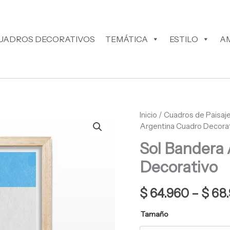
UADROS DECORATIVOS
TEMÁTICA
ESTILO
A
Sol
Inicio
/
Cuadros de Paisaje
Bandera
Argentina Cuadro Decora
Argentina
Sol Bandera
Cuadro
Decorativo
Decorativo
cantidad
$
64.960
–
$
68.
Tamaño