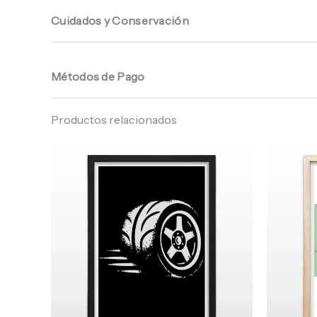
Cuidados y Conservación
Métodos de Pago
Productos relacionados
Rango
de
precios:
desde
$ 64.960
hasta
$ 68.960