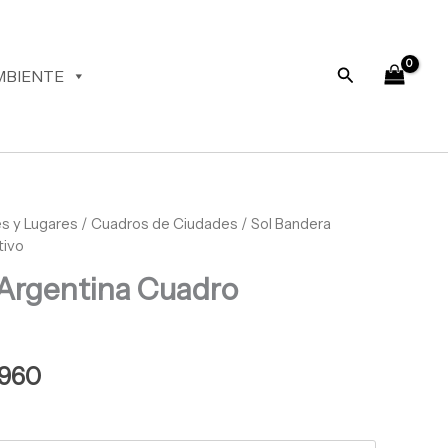
desde
$ 64.960
hasta
Buscar
MBIENTE
$ 68.960
s y Lugares
Rango
/
Cuadros de Ciudades
/ Sol Bandera
tivo
de
 Argentina Cuadro
precios:
desde
$ 64.960
960
hasta
$ 68.960