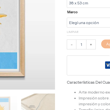
Marco
LIMPIAR
Ag
-
+
Características Del Cu
Arte moderno ex
Impresión sobre p
impresión y color
Tamaño único, di