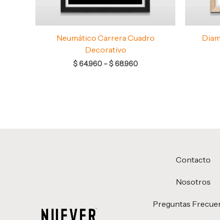
Neumático Carrera Cuadro
Diam
Decorativo
$
64.960
–
$
68.960
Contacto
Nosotros
Preguntas Frecue