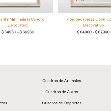
ante Minimalista Cuadro
Rompecabezas Dólar C
Decorativo
Decorativo
$
64.960
–
$
66.960
$
64.960
–
$
67.960
Cuadros de Animales
Cuadros de Autos
ntes
Cuadros de Deportes