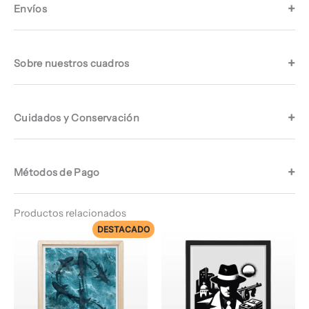
Envíos
Sobre nuestros cuadros
Cuidados y Conservación
Métodos de Pago
Productos relacionados
DESTACADO
Rango
Rango
de
de
precios:
precios:
desde
desde
$ 72.960
$ 66.960
hasta
hasta
$ 74.960
$ 68.960