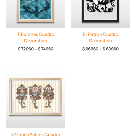
Tiburones Cuadro
El Patrón Cuadro
Decorativo
Decorativo
$
72.960
–
$
74.960
$
66.960
–
$
68.960
Rango
de
precios:
desde
$ 64.960
hasta
$ 68.960
3 Monos Sabios Cuadro