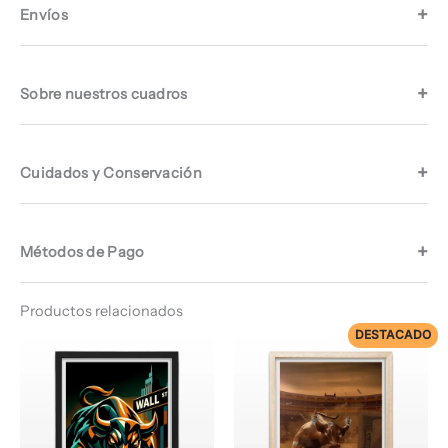
Envíos
Sobre nuestros cuadros
Cuidados y Conservación
Métodos de Pago
Productos relacionados
DESTACADO
Rango
Rango
de
de
precios:
precios:
desde
desde
$ 64.960
$ 72.960
hasta
hasta
$ 67.960
$ 74.960