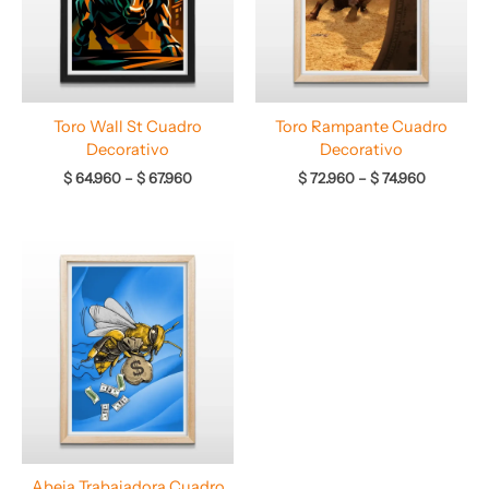
Toro Wall St Cuadro
Toro Rampante Cuadro
Decorativo
Decorativo
$
64.960
–
$
67.960
$
72.960
–
$
74.960
Rango
de
precios:
desde
$ 64.960
hasta
$ 67.960
Abeja Trabajadora Cuadro