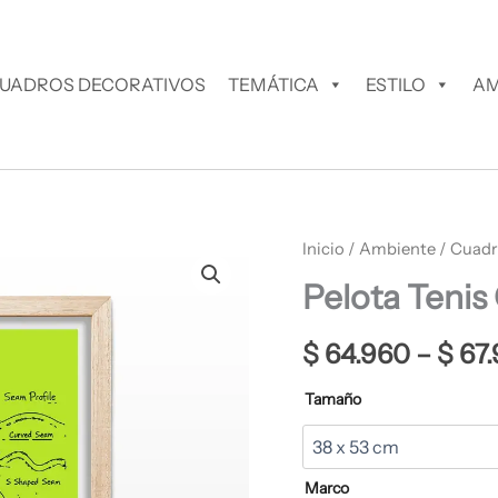
UADROS DECORATIVOS
TEMÁTICA
ESTILO
AM
Pelota
Inicio
/
Ambiente
/
Cuadr
Tenis
Pelota Tenis
Cuadro
Decorativo
cantidad
$
64.960
–
$
67.
Tamaño
Marco