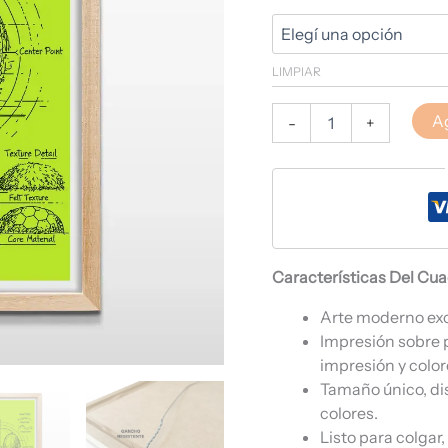
LIMPIAR
Ag
-
+
Características Del Cu
Arte moderno ex
Impresión sobre 
impresión y color
Tamaño único, di
colores.
Listo para colgar