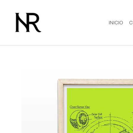
Ir
al
contenido
INICIO
C