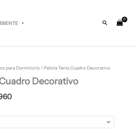
desde
$ 64.960
hasta
Buscar
BIENTE
$ 67.960
os para Dormitorio
Rango
/ Pelota Tenis Cuadro Decorativo
 Cuadro Decorativo
de
precios:
960
desde
$ 64.960
hasta
$ 67.960