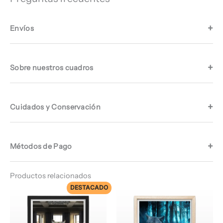
Envíos
Sobre nuestros cuadros
Cuidados y Conservación
Métodos de Pago
Productos relacionados
DESTACADO
Rango
Rango
de
de
precios:
precios:
desde
desde