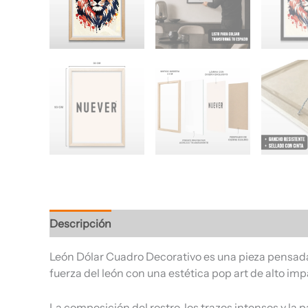
Descripción
Información adicional
Valoracione
León Dólar Cuadro Decorativo es una pieza pensada 
fuerza del león con una estética pop art de alto i
La composición del rostro, los trazos intensos y la 