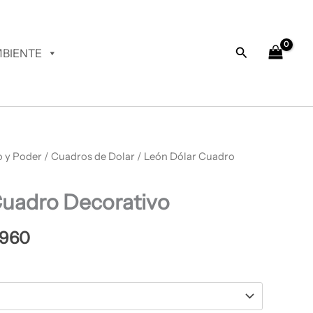
desde
$ 66.960
hasta
Buscar
BIENTE
$ 68.960
o y Poder
Rango
/
Cuadros de Dolar
/ León Dólar Cuadro
de
Cuadro Decorativo
precios:
desde
.960
$ 66.960
hasta
$ 68.960