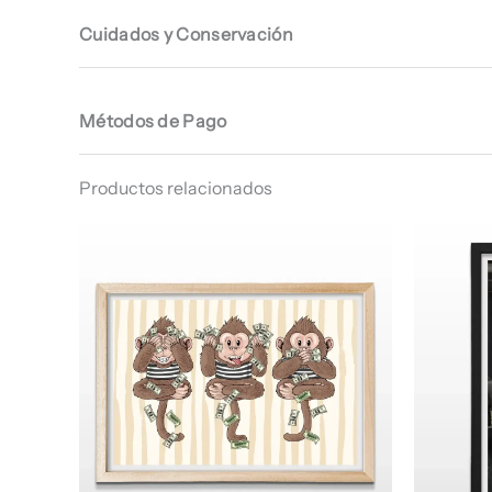
Cuidados y Conservación
Métodos de Pago
Productos relacionados
Rango
de
precios:
desde
$ 64.960
hasta
$ 68.960