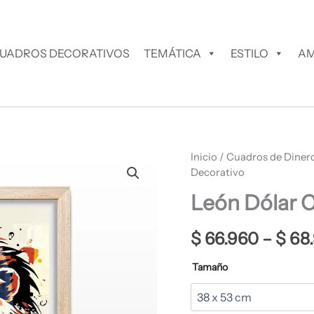
UADROS DECORATIVOS
TEMÁTICA
ESTILO
AM
León
Inicio
/
Cuadros de Diner
Dólar
Decorativo
Cuadro
León Dólar 
Decorativo
cantidad
$
66.960
–
$
68
Tamaño