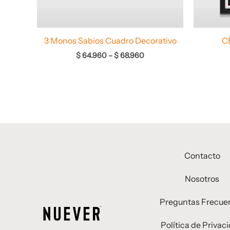
3 Monos Sabios Cuadro Decorativo
C
$
64.960
–
$
68.960
Contacto
Nosotros
Preguntas Frecue
Política de Privac