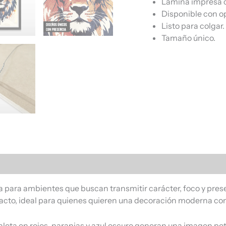
Lámina impresa c
Disponible con o
Listo para colgar.
Tamaño único.
s (0)
para ambientes que buscan transmitir carácter, foco y presen
mpacto, ideal para quienes quieren una decoración moderna co
paleta en rojos, naranjas y azul oscuro generan una imagen pot