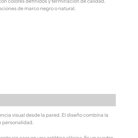
on colores definidos y terminación de calidad.
pciones de marco negro o natural.
cia visual desde la pared. El diseño combina la
n personalidad.
ente sin caer en una estética clásica. Es un cuadro