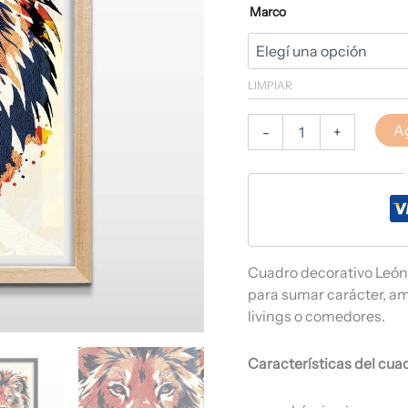
Marco
LIMPIAR
Ag
-
+
Cuadro decorativo León D
para sumar carácter, am
livings o comedores.
Características del cua