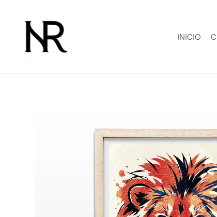
Ir
al
contenido
INICIO
C