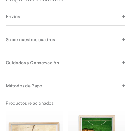
Envíos
Sobre nuestros cuadros
Cuidados y Conservación
Métodos de Pago
Productos relacionados
Rango
Rango
de
de
precios:
precios:
desde
desde