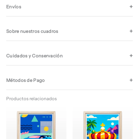
Envíos
Sobre nuestros cuadros
Cuidados y Conservación
Métodos de Pago
Productos relacionados
Rango
Rango
de
de
precios:
precios:
desde
desde
$ 64.960
$ 64.960
hasta
hasta