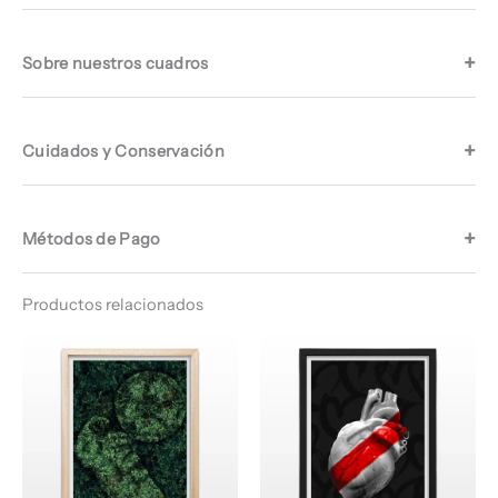
Sobre nuestros cuadros
Cuidados y Conservación
Métodos de Pago
Productos relacionados
Rango
Rango
de
de
precios:
precios:
desde
desde
$ 64.960
$ 66.960
hasta
hasta
$ 68.960
$ 68.960