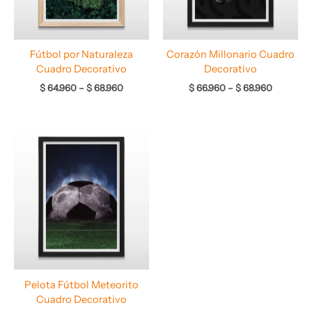
Fútbol por Naturaleza
Corazón Millonario Cuadro
Cuadro Decorativo
Decorativo
$
64.960
–
$
68.960
$
66.960
–
$
68.960
Rango
de
precios:
desde
$ 66.960
hasta
$ 68.960
Pelota Fútbol Meteorito
Cuadro Decorativo