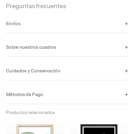
Preguntas frecuentes
Envíos
Sobre nuestros cuadros
Cuidados y Conservación
Métodos de Pago
Productos relacionados
Rango
Rango
de
de
precios:
precios: