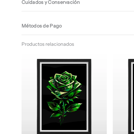
Cuidados y Conservación
Métodos de Pago
Productos relacionados
Rango
de
precios:
desde
$ 66.960
hasta
$ 67.960