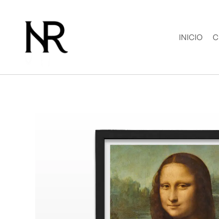
Ir
al
contenido
INICIO
C