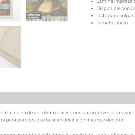
Lámina impresa c
Disponible con o
Listo para colgar.
Tamaño único.
s (0)
 la fuerza de un retrato clásico con una intervención visual c
ada para paredes que buscan decir algo más que decorar.
ro genera un punto focal llamativo, ideal para livings, oficin