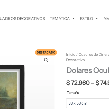
UADROS DECORATIVOS
TEMÁTICA
ESTILO
AM
DESTACADO
Dolares
Inicio
/
Cuadros de Diner
Ocultos
Decorativo
Cuadro
Dolares Ocu
Decorativo
cantidad
$
72.960
–
$
74.
Tamaño