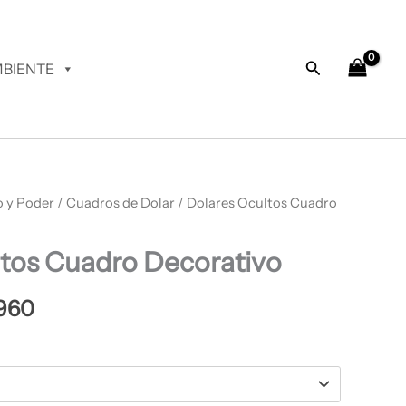
desde
$ 72.960
hasta
Buscar
BIENTE
$ 74.960
o y Poder
Rango
/
Cuadros de Dolar
/ Dolares Ocultos Cuadro
de
ltos Cuadro Decorativo
precios:
desde
960
$ 72.960
hasta
$ 74.960