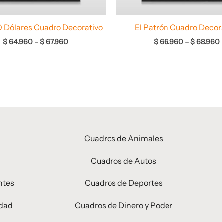
0 Dólares Cuadro Decorativo
El Patrón Cuadro Decor
$
64.960
–
$
67.960
$
66.960
–
$
68.960
Cuadros de Animales
Cuadros de Autos
ntes
Cuadros de Deportes
idad
Cuadros de Dinero y Poder