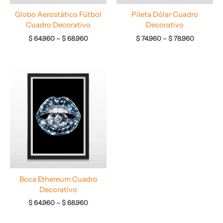
Globo Aerostático Fútbol
Pileta Dólar Cuadro
Cuadro Decorativo
Decorativo
$
64.960
–
$
68.960
$
74.960
–
$
78.960
Rango
de
precios:
desde
$ 64.960
hasta
$ 68.960
Boca Ethereum Cuadro
Decorativo
$
64.960
–
$
68.960