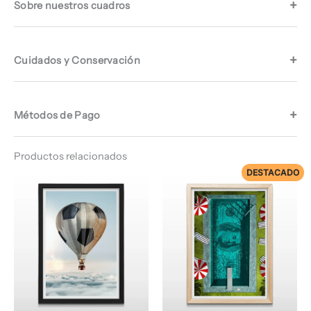
Sobre nuestros cuadros
Cuidados y Conservación
Métodos de Pago
Productos relacionados
DESTACADO
Rango
Rango
de
de
precios:
precios:
desde
desde
$ 64.960
$ 74.960
hasta
hasta
$ 68.960
$ 78.960