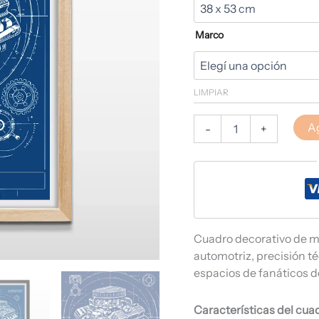
Marco
LIMPIAR
Ag
-
+
Cuadro decorativo de mo
automotriz, precisión téc
espacios de fanáticos de
Características del cua