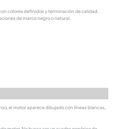
on colores definidos y terminación de calidad.
pciones de marco negro o natural.
enso, el motor aparece dibujado con líneas blancas,
undo motor. No busca ser un cuadro genérico de