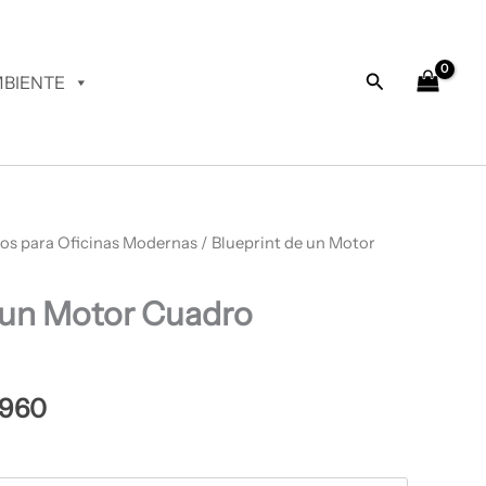
desde
$ 66.960
hasta
Buscar
BIENTE
$ 68.960
os para Oficinas Modernas
Rango
/ Blueprint de un Motor
de
 un Motor Cuadro
precios:
desde
$ 66.960
.960
hasta
$ 68.960