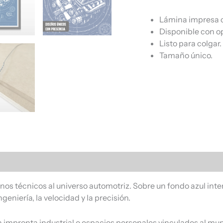
Lámina impresa c
Disponible con o
Listo para colgar.
Tamaño único.
s (0)
lanos técnicos al universo automotriz. Sobre un fondo azul int
eniería, la velocidad y la precisión.
on impronta industrial o espacios personales vinculados al m