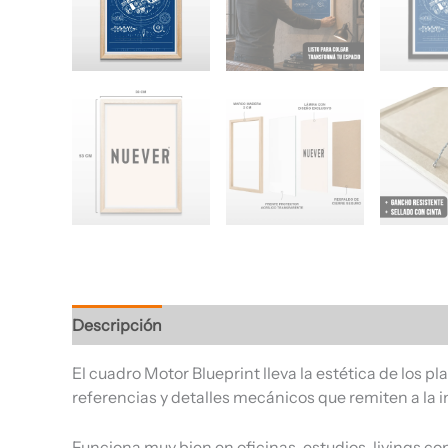
Descripción
Información adicional
Valoracione
El cuadro Motor Blueprint lleva la estética de los p
referencias y detalles mecánicos que remiten a la ing
Funciona muy bien en oficinas, estudios, livings c