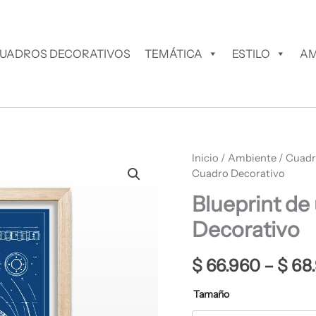
UADROS DECORATIVOS
TEMÁTICA
ESTILO
AM
Blueprint
Inicio
/
Ambiente
/
Cuadr
de
Cuadro Decorativo
un
Blueprint de
Motor
Cuadro
Decorativo
Decorativo
cantidad
$
66.960
–
$
68
Tamaño