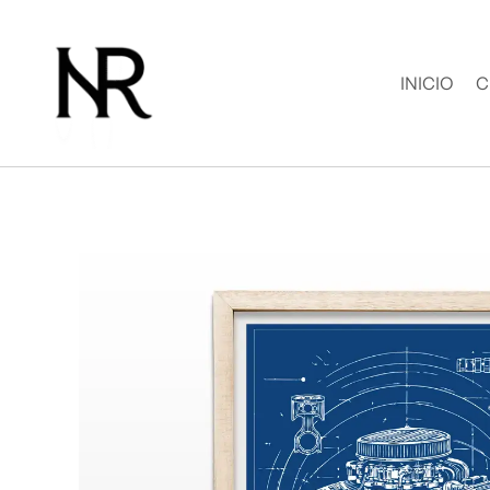
Ir
al
contenido
INICIO
C