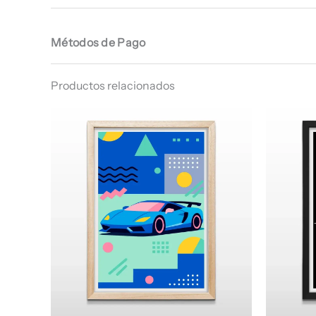
Métodos de Pago
Productos relacionados
Rango
de
precios:
desde
$ 64.960
hasta
$ 68.960