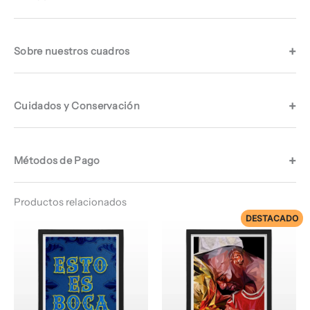
Sobre nuestros cuadros
Cuidados y Conservación
Métodos de Pago
Productos relacionados
DESTACADO
Rango
Rango
de
de
precios:
precios:
desde
desde
$ 67.960
$ 76.960
hasta
hasta
$ 69.960
$ 78.960