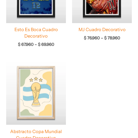
Esto Es Boca Cuadro
MJ Cuadro Decorativo
Decorativo
$
76.960
–
$
78.960
$
67.960
–
$
69.960
Rango
de
precios:
desde
$ 66.960
hasta
$ 68.960
Abstracto Copa Mundial
Cuadro Decorativo