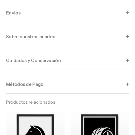
Envíos
Sobre nuestros cuadros
Cuidados y Conservación
Métodos de Pago
Productos relacionados
Rango
Rango
de
de
precios:
precios:
desde
desde
$ 64.960
$ 64.960