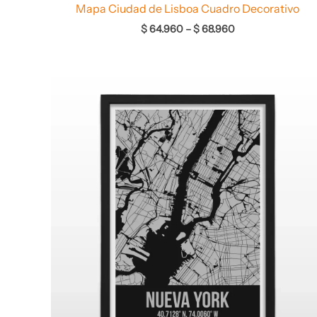
Mapa Ciudad de Lisboa Cuadro Decorativo
$
64.960
–
$
68.960
Rango
de
precios:
desde
$ 64.960
hasta
$ 68.960