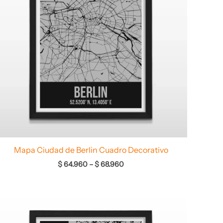
Mapa Ciudad de Berlin Cuadro Decorativo
$
64.960
–
$
68.960
Rango
de
precios: