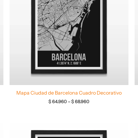
Mapa Ciudad de Barcelona Cuadro Decorativo
$
64.960
–
$
68.960
Rango
de
precios: