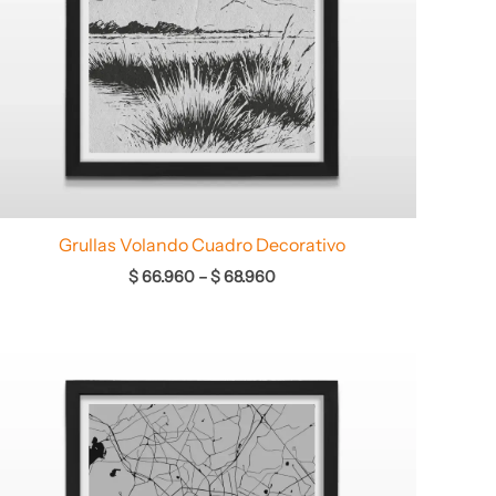
Grullas Volando Cuadro Decorativo
$
66.960
–
$
68.960
Rango
de
precios:
desde
$ 64.960
hasta
$ 68.960