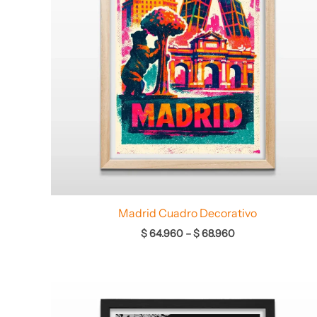
Madrid Cuadro Decorativo
$
64.960
–
$
68.960
Rango
de
precios: