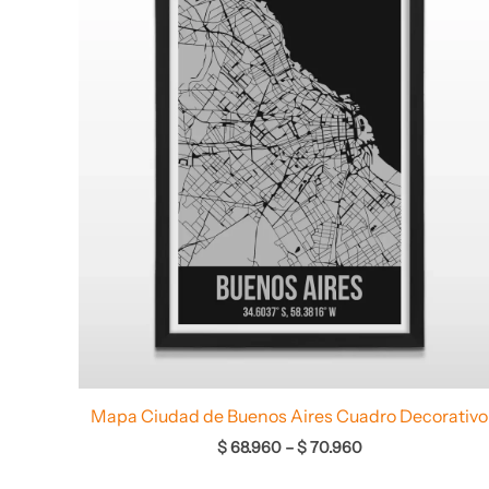
desde
$ 68.960
hasta
$ 70.960
Mapa Ciudad de Buenos Aires Cuadro Decorativo
$
68.960
–
$
70.960