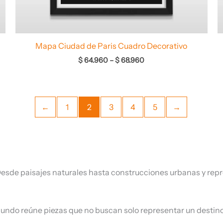
Mapa Ciudad de Paris Cuadro Decorativo
$
64.960
–
$
68.960
←
1
2
3
4
5
→
esde paisajes naturales hasta construcciones urbanas y repres
mundo reúne piezas que no buscan solo representar un destino 