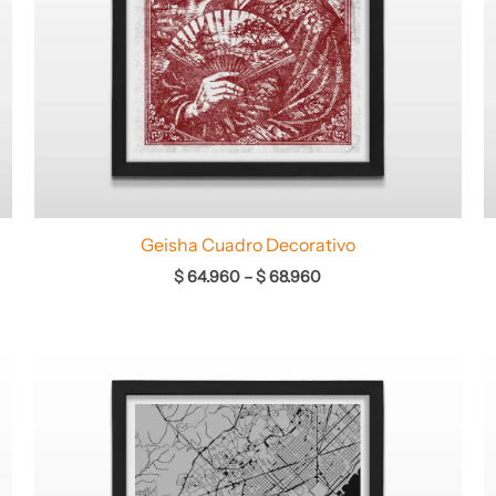
Geisha Cuadro Decorativo
$
64.960
–
$
68.960
Rango
de
precios:
desde
$ 64.960
hasta
$ 68.960