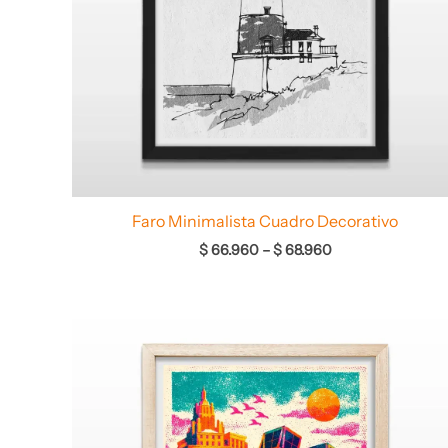
Faro Minimalista Cuadro Decorativo
$
66.960
–
$
68.960
Rango
de
precios:
desde
$ 64.960
hasta
$ 68.960