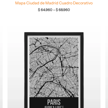
Mapa Ciudad de Madrid Cuadro Decorativo
$
64.960
–
$
68.960
Rango
de
precios:
desde
$ 64.960
hasta
$ 68.960