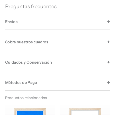
Preguntas frecuentes
Envíos
Sobre nuestros cuadros
Cuidados y Conservación
Métodos de Pago
Productos relacionados
Rango
Rango
de
de
precios:
precios: