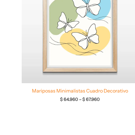
Mariposas Minimalistas Cuadro Decorativo
$
64.960
–
$
67.960