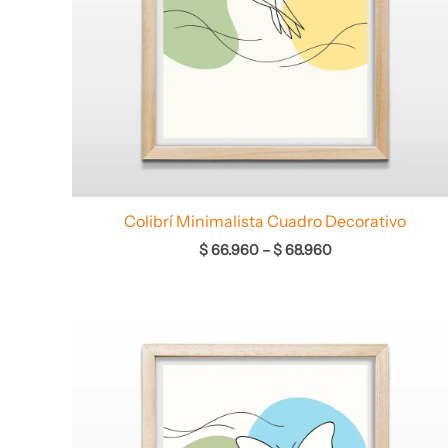
Colibrí Minimalista Cuadro Decorativo
$
66.960
–
$
68.960
Rango
de
precios:
desde
$ 64.960
hasta
$ 67.960