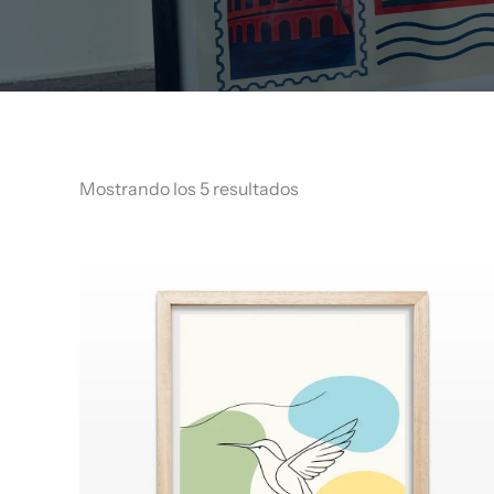
Mostrando los 5 resultados
Rango
de
precios:
desde
$ 66.960
hasta
$ 68.960