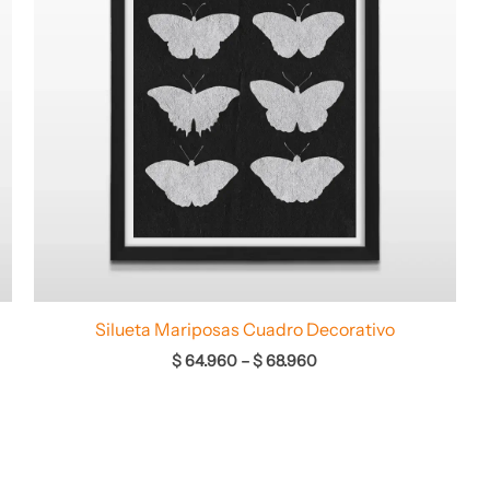
Silueta Mariposas Cuadro Decorativo
$
64.960
–
$
68.960