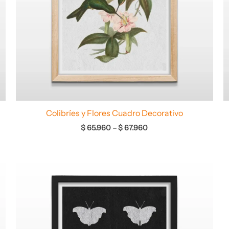
Colibríes y Flores Cuadro Decorativo
$
65.960
–
$
67.960
Rango
de
precios:
desde
$ 64.960
hasta
$ 68.960