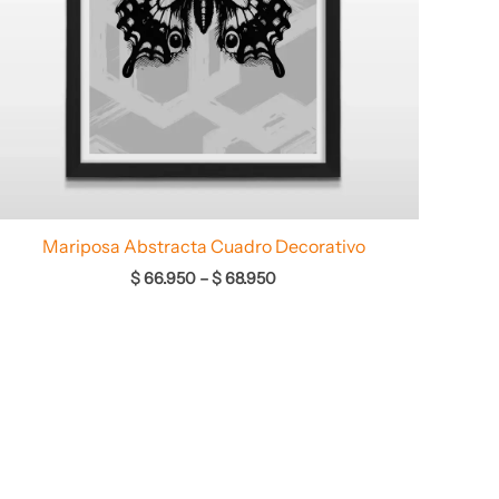
Mariposa Abstracta Cuadro Decorativo
$
66.950
–
$
68.950