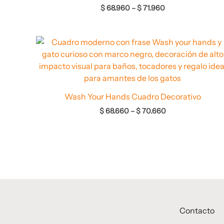
$
68.960
–
$
71.960
Rango
de
precios:
desde
$ 68.660
hasta
$ 70.660
Wash Your Hands Cuadro Decorativo
$
68.660
–
$
70.660
Contacto