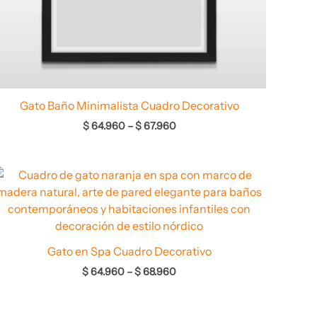
Gato Baño Minimalista Cuadro Decorativo
$
64.960
–
$
67.960
Rango
de
precios:
desde
$ 64.960
hasta
$ 68.960
Gato en Spa Cuadro Decorativo
$
64.960
–
$
68.960