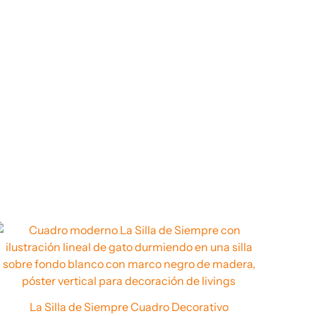
Rango
de
precios:
desde
$ 67.960
hasta
$ 69.960
La Silla de Siempre Cuadro Decorativo