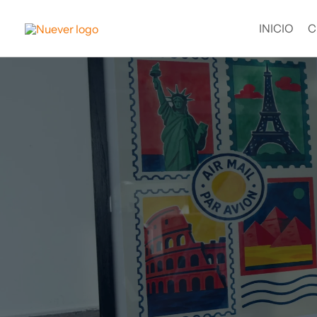
Ir
al
INICIO
C
contenido