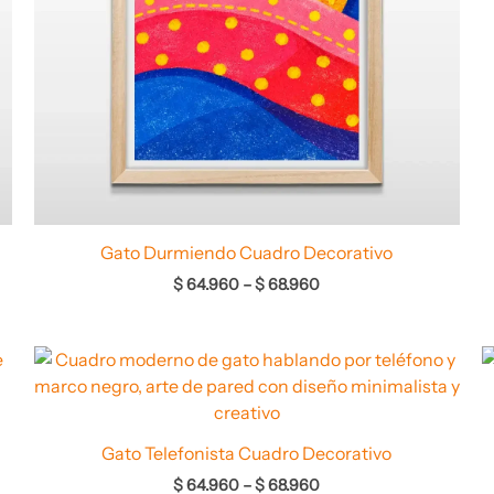
Gato Durmiendo Cuadro Decorativo
$
64.960
–
$
68.960
Rango
de
precios:
desde
$ 64.960
Gato Telefonista Cuadro Decorativo
hasta
$ 68.960
$
64.960
–
$
68.960