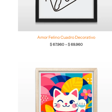
Amor Felino Cuadro Decorativo
$
67.960
–
$
69.960
Rango
de
precios:
desde
$ 64.960
hasta
$ 68.960