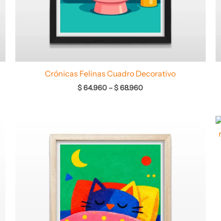
Crónicas Felinas Cuadro Decorativo
$
64.960
–
$
68.960
Rango
de
precios:
desde
$ 64.960
hasta
$ 68.960