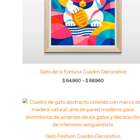
Gato de la Fortuna Cuadro Decorativo
$
64.960
–
$
68.960
Rango
de
precios:
desde
$ 68.960
hasta
$ 71.960
Gato Fashion Cuadro Decorativo