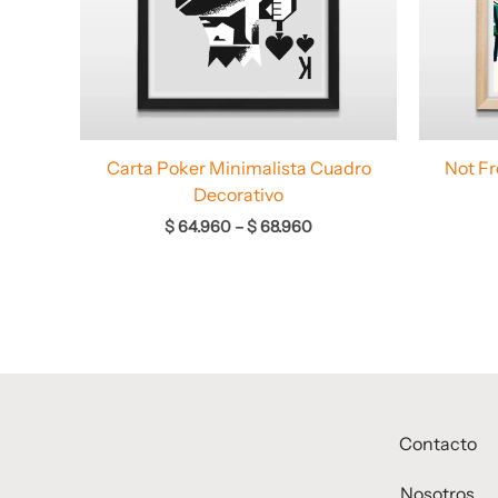
Carta Poker Minimalista Cuadro
Not F
Decorativo
$
64.960
–
$
68.960
Contacto
Nosotros