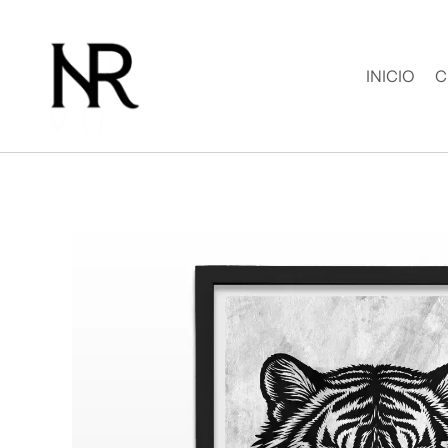
Ir
al
contenido
INICIO
C