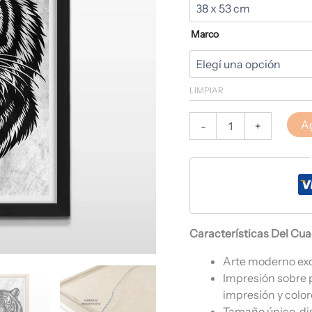
Marco
LIMPIAR
Ag
-
+
Características Del Cu
Arte moderno ex
Impresión sobre 
impresión y color
Tamaño único, di