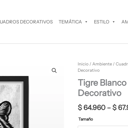
UADROS DECORATIVOS
TEMÁTICA
ESTILO
AM
Tigre
Inicio
/
Ambiente
/
Cuadr
Blanco
Decorativo
y
Tigre Blanco
Negro
Cuadro
Decorativo
Decorativo
cantidad
$
64.960
–
$
67.
Tamaño