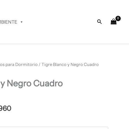
desde
$ 64.960
hasta
Buscar
BIENTE
$ 67.960
os para Dormitorio
Rango
/ Tigre Blanco y Negro Cuadro
de
 y Negro Cuadro
precios:
desde
$ 64.960
960
hasta
$ 67.960