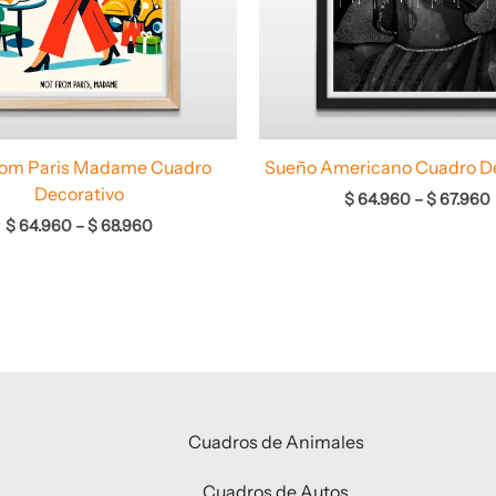
rom Paris Madame Cuadro
Sueño Americano Cuadro De
Decorativo
$
64.960
–
$
67.960
$
64.960
–
$
68.960
Cuadros de Animales
Cuadros de Autos