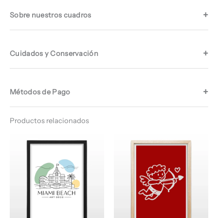
Sobre nuestros cuadros
Cuidados y Conservación
Métodos de Pago
Productos relacionados
Rango
Rango
de
de
precios:
precios:
desde
desde
$ 64.960
$ 64.960
hasta
hasta
$ 67.960
$ 68.960