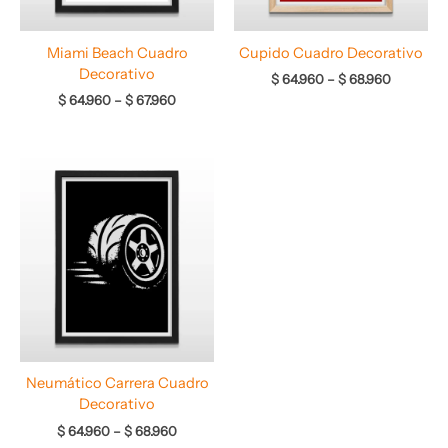
Miami Beach Cuadro
Cupido Cuadro Decorativo
Decorativo
$
64.960
–
$
68.960
$
64.960
–
$
67.960
Rango
de
precios:
desde
$ 64.960
hasta
$ 68.960
Neumático Carrera Cuadro
Decorativo
$
64.960
–
$
68.960