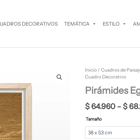
UADROS DECORATIVOS
TEMÁTICA
ESTILO
AM
Pirámides
Inicio
/
Cuadros de Paisaj
Egipto
Cuadro Decorativo
Cuadro
Pirámides E
Decorativo
cantidad
$
64.960
–
$
68
Tamaño