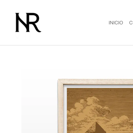
Ir
al
contenido
INICIO
C