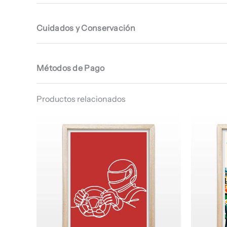
Cuidados y Conservación
Métodos de Pago
Productos relacionados
Rango
de
precios:
desde
$ 66.960
hasta
$ 68.960