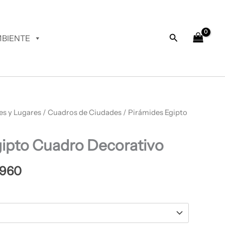
desde
$ 64.960
hasta
Buscar
BIENTE
$ 68.960
es y Lugares
Rango
/
Cuadros de Ciudades
/ Pirámides Egipto
de
gipto Cuadro Decorativo
precios:
desde
.960
$ 64.960
hasta
$ 68.960