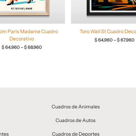
rom Paris Madame Cuadro
Toro Wall St Cuadro Deco
Decorativo
$
64.960
–
$
67.960
$
64.960
–
$
68.960
Cuadros de Animales
Cuadros de Autos
ntes
Cuadros de Deportes