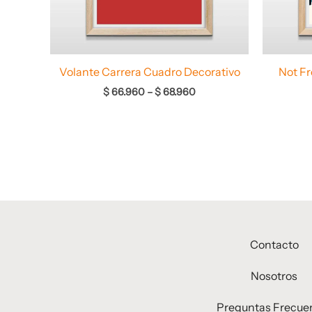
Volante Carrera Cuadro Decorativo
Not F
$
66.960
–
$
68.960
Contacto
Nosotros
Preguntas Frecue