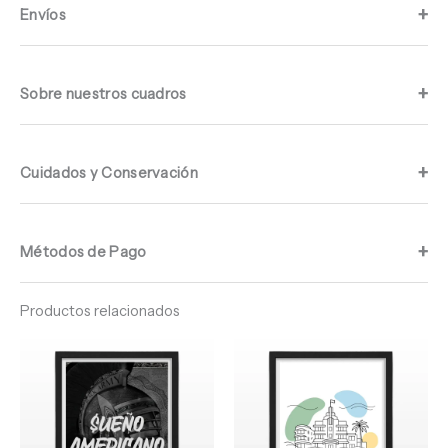
Envíos
Sobre nuestros cuadros
Cuidados y Conservación
Métodos de Pago
Productos relacionados
Rango
Rango
de
de
precios:
precios:
desde
desde
$ 64.960
$ 64.960
hasta
hasta
$ 67.960
$ 67.960